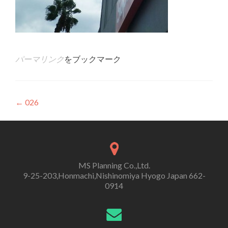
パーマリンク
をブックマーク
投
←
026
稿
ナ
ビ
MS Planning Co.,Ltd.
ゲ
9-25-203,Honmachi,Nishinomiya Hyogo Japan 662-
0914
ー
シ