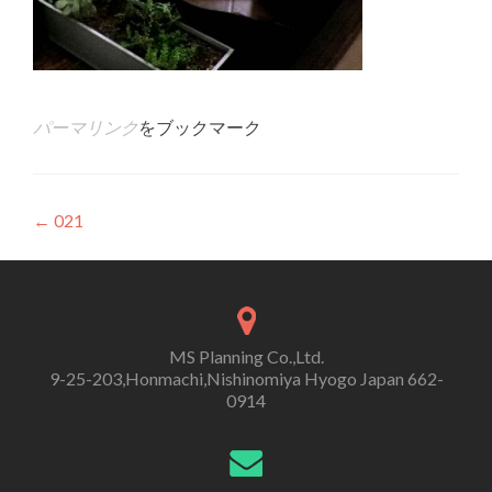
パーマリンク
をブックマーク
投
←
021
稿
ナ
ビ
MS Planning Co.,Ltd.
ゲ
9-25-203,Honmachi,Nishinomiya Hyogo Japan 662-
0914
ー
シ