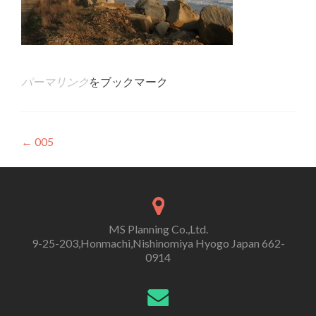
パーマリンク
をブックマーク
投
←
005
稿
ナ
ビ
MS Planning Co.,Ltd.
ゲ
9-25-203,Honmachi,Nishinomiya Hyogo Japan 662-
0914
ー
シ