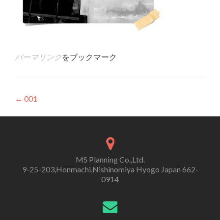
パーマリンク
をブックマーク
投
←
001
稿
ナ
ビ
MS Planning Co.,Ltd.
ゲ
9-25-203,Honmachi,Nishinomiya Hyogo Japan 662-
0914
ー
シ